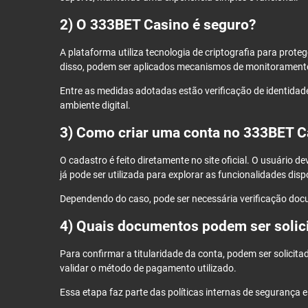
2) O 333BET Casino é seguro?
A plataforma utiliza tecnologia de criptografia para prot
disso, podem ser aplicados mecanismos de monitoramento 
Entre as medidas adotadas estão verificação de identidade
ambiente digital.
3) Como criar uma conta no 333BET C
O cadastro é feito diretamente no site oficial. O usuário 
já pode ser utilizada para explorar as funcionalidades disp
Dependendo do caso, pode ser necessária verificação doc
4) Quais documentos podem ser solic
Para confirmar a titularidade da conta, podem ser solici
validar o método de pagamento utilizado.
Essa etapa faz parte das políticas internas de segurança 