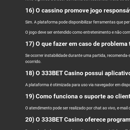
16) O cassino promove jogo responsá
Sim. A plataforma pode disponibilizar ferramentas que perm
O jogo deve ser entendido como entretenimento e não com
17) O que fazer em caso de problema 
Se ocorrer instabilidade durante uma partida, recomenda-s
ocorrido.
18) O 333BET Casino possui aplicativ
A plataforma é otimizada para uso via navegador em disposit
19) Como funciona o suporte ao clien
O atendimento pode ser realizado por chat ao vivo, e-mai
20) O 333BET Casino oferece programa