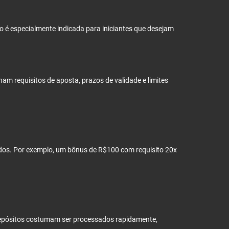
o é especialmente indicada para iniciantes que desejam
 requisitos de aposta, prazos de validade e limites
ados. Por exemplo, um bônus de R$100 com requisito 20x
s depósitos costumam ser processados rapidamente,