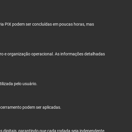
 via PIX podem ser concluídas em poucas horas, mas
iro e organização operacional. As informações detalhadas
ilizada pelo usuário.
encerramento podem ser aplicadas.
s digitais, garantindo que cada rodada seja independente.