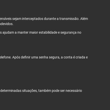
sensíveis sejam interceptados durante a transmissão. Além
ndevidos.
cas ajudam a manter maior estabilidade e segurança no
elefone. Após definir uma senha segura, a conta é criada e
Em determinadas situações, também pode ser necessário