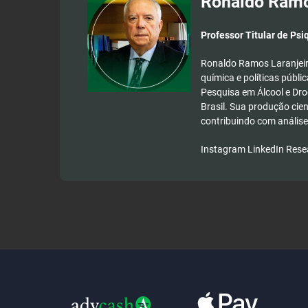
Ronaldo Ramo
Professor Titular de Psi
Ronaldo Ramos Laranjeira
química e políticas públ
Pesquisa em Álcool e Dr
Brasil. Sua produção cie
contribuindo com análise
Instagram
LinkedIn
Rese