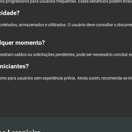
os progressivos para usuários frequentes. Esses benefícios podem incl
cidade?
 coletados, armazenados e utilizados. O usuário deve consultar o docume
alquer momento?
xistam saldos ou solicitações pendentes, pode ser necessário concluir es
niciantes?
mesmo para usuários sem experiência prévia. Ainda assim, recomenda-se i