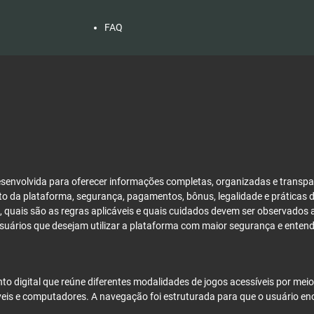
FAQ
envolvida para oferecer informações completas, organizadas e transpar
 da plataforma, segurança, pagamentos, bônus, legalidade e práticas de
 quais são as regras aplicáveis e quais cuidados devem ser observados a
suários que desejam utilizar a plataforma com maior segurança e entendi
o digital que reúne diferentes modalidades de jogos acessíveis por mei
eis e computadores. A navegação foi estruturada para que o usuário enc