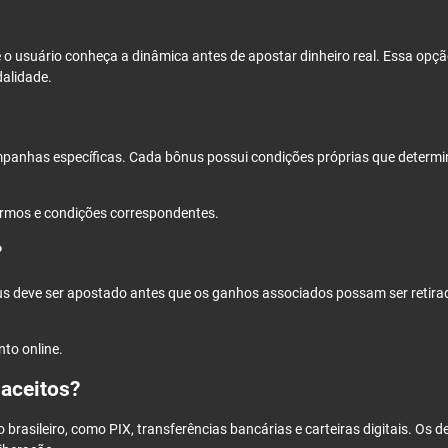
o usuário conheça a dinâmica antes de apostar dinheiro real. Essa opçã
alidade.
anhas específicas. Cada bônus possui condições próprias que determinam
 termos e condições correspondentes.
?
ônus deve ser apostado antes que os ganhos associados possam ser retir
to online.
aceitos?
brasileiro, como PIX, transferências bancárias e carteiras digitais. O