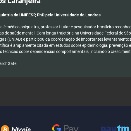
s Laranjeira
quiatria da UNIFESP, PhD pela Universidade de Londres
 é médico psiquiatra, professor titular e pesquisador brasileiro reconh
icas de saúde mental. Com longa trajetória na Universidade Federal de Sã
ogas (UNIAD) e participou da coordenação de importantes levantamentos
ntífica é amplamente citada em estudos sobre epidemiologia, prevenção 
s técnicas sobre dependências comportamentais, incluindo o cresciment
archGate