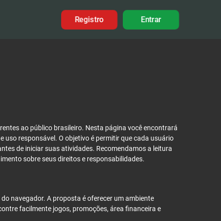
Registro
Entrar
entes ao público brasileiro. Nesta página você encontrará
 uso responsável. O objetivo é permitir que cada usuário
ntes de iniciar suas atividades. Recomendamos a leitura
mento sobre seus direitos e responsabilidades.
o do navegador. A proposta é oferecer um ambiente
ontre facilmente jogos, promoções, área financeira e