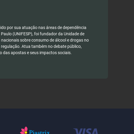
ecido por sua atuação nas áreas de dependência
o Paulo (UNIFESP), foi fundador da Unidade de
 nacionais sobre consumo de álcool e drogas no
e regulação. Atua também no debate público,
o das apostas e seus impactos sociais.