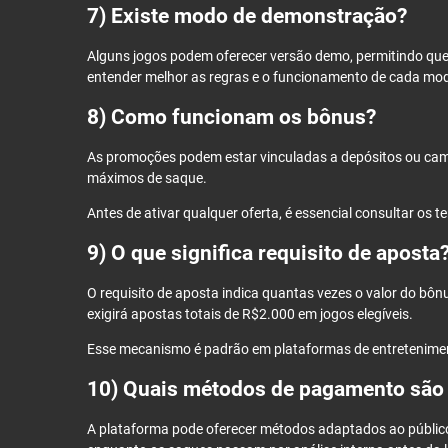
7) Existe modo de demonstração?
Alguns jogos podem oferecer versão demo, permitindo que 
entender melhor as regras e o funcionamento de cada mod
8) Como funcionam os bônus?
As promoções podem estar vinculadas a depósitos ou camp
máximos de saque.
Antes de ativar qualquer oferta, é essencial consultar os
9) O que significa requisito de aposta
O requisito de aposta indica quantas vezes o valor do b
exigirá apostas totais de R$2.000 em jogos elegíveis.
Esse mecanismo é padrão em plataformas de entretenimen
10) Quais métodos de pagamento são 
A plataforma pode oferecer métodos adaptados ao público 