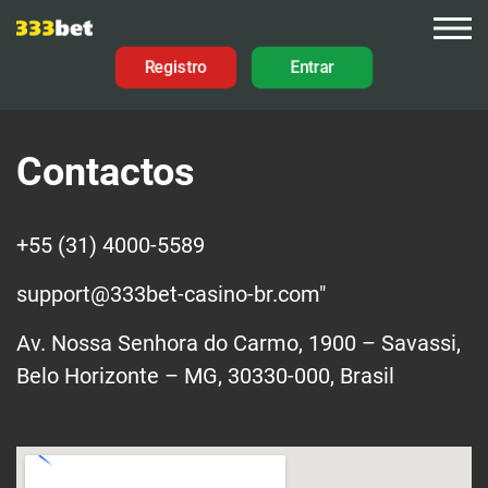
Registro
Entrar
Contactos
+55 (31) 4000-5589
support@333bet-casino-br.com
"
Av. Nossa Senhora do Carmo, 1900 – Savassi,
Belo Horizonte – MG, 30330-000, Brasil