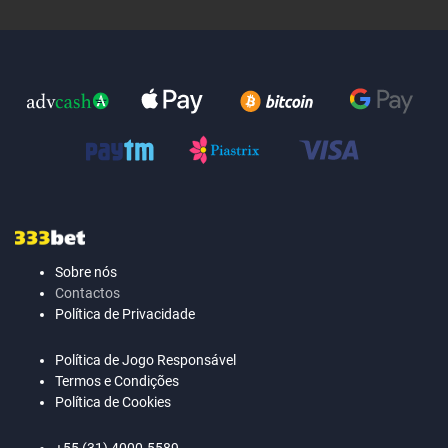
Sobre nós
Contactos
Política de Privacidade
Política de Jogo Responsável
Termos e Condições
Política de Cookies
+55 (31) 4000-5589