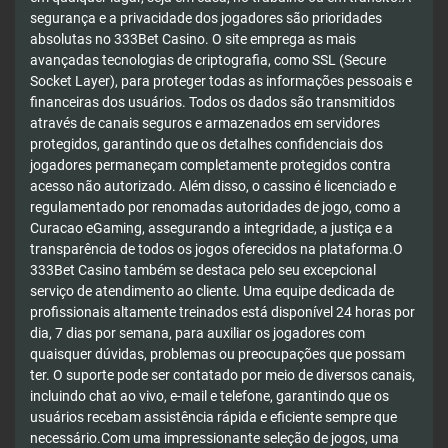
segurança e a privacidade dos jogadores são prioridades
absolutas no 333Bet Casino. O site emprega as mais
avançadas tecnologias de criptografia, como SSL (Secure
Socket Layer), para proteger todas as informações pessoais e
financeiras dos usuários. Todos os dados são transmitidos
através de canais seguros e armazenados em servidores
protegidos, garantindo que os detalhes confidenciais dos
jogadores permaneçam completamente protegidos contra
acesso não autorizado. Além disso, o cassino é licenciado e
regulamentado por renomadas autoridades de jogo, como a
Curacao eGaming, assegurando a integridade, a justiça e a
transparência de todos os jogos oferecidos na plataforma.O
333Bet Casino também se destaca pelo seu excepcional
serviço de atendimento ao cliente. Uma equipe dedicada de
profissionais altamente treinados está disponível 24 horas por
dia, 7 dias por semana, para auxiliar os jogadores com
quaisquer dúvidas, problemas ou preocupações que possam
ter. O suporte pode ser contatado por meio de diversos canais,
incluindo chat ao vivo, e-mail e telefone, garantindo que os
usuários recebam assistência rápida e eficiente sempre que
necessário.Com uma impressionante seleção de jogos, uma