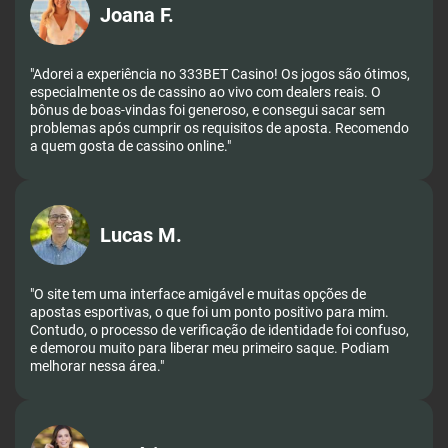
Joana F.
"Adorei a experiência no 333BET Casino! Os jogos são ótimos,
especialmente os de cassino ao vivo com dealers reais. O
bônus de boas-vindas foi generoso, e consegui sacar sem
problemas após cumprir os requisitos de aposta. Recomendo
a quem gosta de cassino online."
Lucas M.
"O site tem uma interface amigável e muitas opções de
apostas esportivas, o que foi um ponto positivo para mim.
Contudo, o processo de verificação de identidade foi confuso,
e demorou muito para liberar meu primeiro saque. Podiam
melhorar nessa área."