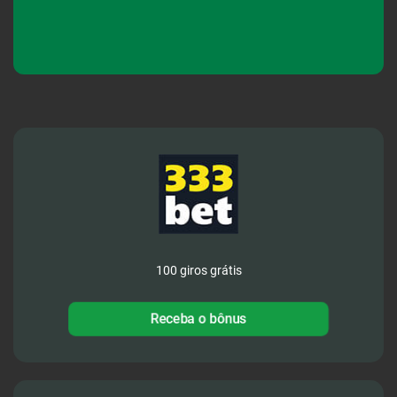
100 giros grátis
Receba o bônus