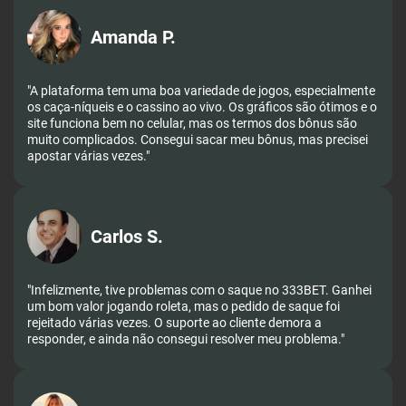
Amanda P.
"A plataforma tem uma boa variedade de jogos, especialmente
os caça-níqueis e o cassino ao vivo. Os gráficos são ótimos e o
site funciona bem no celular, mas os termos dos bônus são
muito complicados. Consegui sacar meu bônus, mas precisei
apostar várias vezes."
Carlos S.
"Infelizmente, tive problemas com o saque no 333BET. Ganhei
um bom valor jogando roleta, mas o pedido de saque foi
rejeitado várias vezes. O suporte ao cliente demora a
responder, e ainda não consegui resolver meu problema."