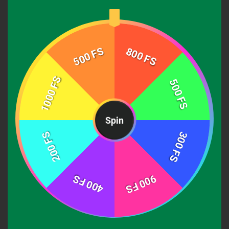
500 FS
800 FS
1000 FS
500 FS
Spin
200 FS
300 FS
400 FS
900 FS